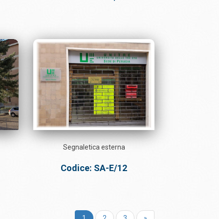
Segnaletica esterna
Codice: SA-E/12
1
2
3
»