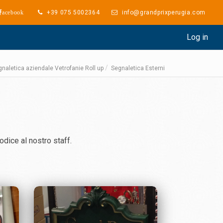
+39 075 5002364
info@grandprixperugia.com
acebook
Log in
naletica aziendale Vetrofanie Roll up
Segnaletica Esterni
codice al nostro staff.