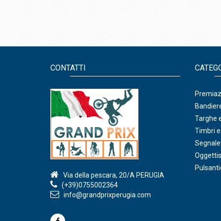
CONTATTI
CATEG
Premiazi
Bandiere
Targhe e
Timbri e
Segnalet
Oggettis
Pulsanti
Via della pescara, 20/A PERUGIA
(+39)0755002364
info@grandprixperugia.com